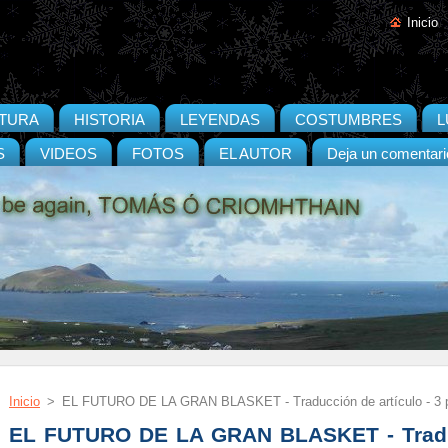
Inicio
ATURA
HISTORIA
LEYENDAS
COSTUMBRES
L
S
VIDEOS
FOTOS
EL AUTOR
Deja un comentari
Inicio
>
EL FUTURO DE LA GRAN BLASKET - Traducción de artículo - 3 
EL FUTURO DE LA GRAN BLASKET - Traduc