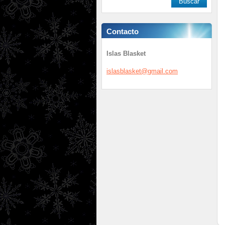
Contacto
Islas Blasket
islasbla
sket@gma
il.com