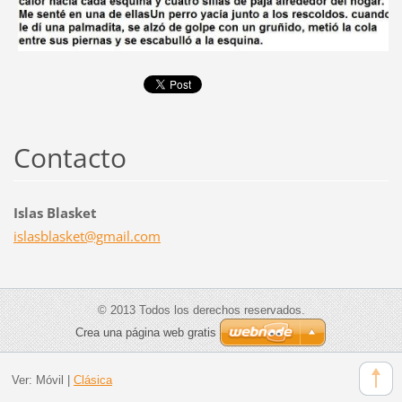
Contacto
Islas Blasket
islasbla
sket@gma
il.com
© 2013 Todos los derechos reservados.
Crea una página web gratis
Ver:
Móvil
|
Clásica