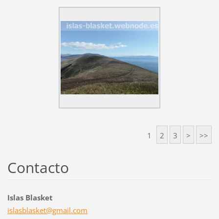
1
2
3
>
>>
Contacto
Islas Blasket
islasbla
sket@gma
il.com