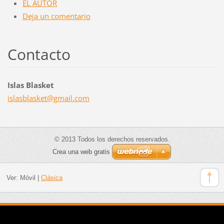
EL AUTOR
Deja un comentario
Contacto
Islas Blasket
islasbla
sket@gma
il.com
© 2013 Todos los derechos reservados.
Crea una web gratis
Ver:
Móvil
|
Clásica