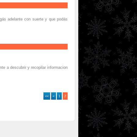
igás adelante con suerte y que podás
e a descubrir y recopilar informacion
<<
<
1
2