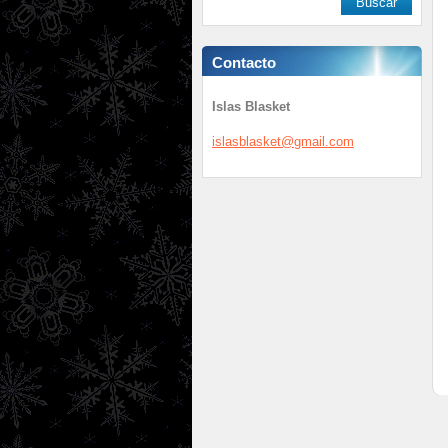
Contacto
Islas Blasket
islasbla
sket@gma
il.com