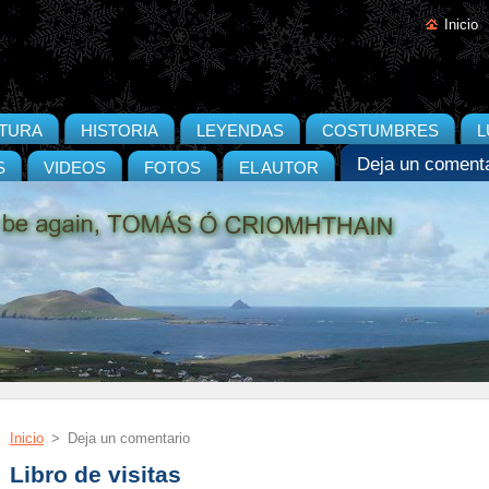
Inicio
ATURA
HISTORIA
LEYENDAS
COSTUMBRES
L
Deja un comenta
S
VIDEOS
FOTOS
EL AUTOR
Inicio
>
Deja un comentario
Libro de visitas