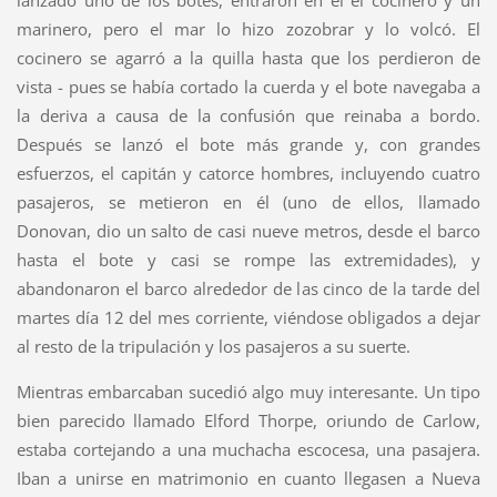
lanzado uno de los botes, entraron en él el cocinero y un
marinero, pero el mar lo hizo zozobrar y lo volcó. El
cocinero se agarró a la quilla hasta que los perdieron de
vista - pues se había cortado la cuerda y el bote navegaba a
la deriva a causa de la confusión que reinaba a bordo.
Después se lanzó el bote más grande y, con grandes
esfuerzos, el capitán y catorce hombres, incluyendo cuatro
pasajeros, se metieron en él (uno de ellos, llamado
Donovan, dio un salto de casi nueve metros, desde el barco
hasta el bote y casi se rompe las extremidades), y
abandonaron el barco alrededor de las cinco de la tarde del
martes día 12 del mes corriente, viéndose obligados a dejar
al resto de la tripulación y los pasajeros a su suerte.
Mientras embarcaban sucedió algo muy interesante. Un tipo
bien parecido llamado Elford Thorpe, oriundo de Carlow,
estaba cortejando a una muchacha escocesa, una pasajera.
Iban a unirse en matrimonio en cuanto llegasen a Nueva