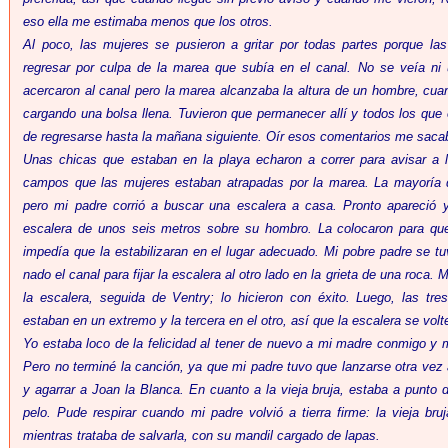
eso ella me estimaba menos que los otros.
Al poco, las mujeres se pusieron a gritar por todas partes porque la
regresar por culpa de la marea que subía en el canal. No se veía ni
acercaron al canal pero la marea alcanzaba la altura de un hombre, cu
cargando una bolsa llena. Tuvieron que permanecer allí y todos los qu
de regresarse hasta la mañana siguiente. Oír esos comentarios me sacab
Unas chicas que estaban en la playa echaron a correr para avisar a 
campos que las mujeres estaban atrapadas por la marea. La mayoría d
pero mi padre corrió a buscar una escalera a casa. Pronto apareció 
escalera de unos seis metros sobre su hombro. La colocaron para que
impedía que la estabilizaran en el lugar adecuado. Mi pobre padre se t
nado el canal para fijar la escalera al otro lado en la grieta de una roca. 
la escalera, seguida de Ventry; lo hicieron con éxito. Luego, las tre
estaban en un extremo y la tercera en el otro, así que la escalera se vol
Yo estaba loco de la felicidad al tener de nuevo a mi madre conmigo y 
Pero no terminé la canción, ya que mi padre tuvo que lanzarse otra vez
y agarrar a Joan la Blanca. En cuanto a la vieja bruja, estaba a punto 
pelo. Pude respirar cuando mi padre volvió a tierra firme: la vieja bru
mientras trataba de salvarla, con su mandil cargado de lapas.