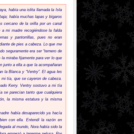
ya, había una islita llamada la Isla
 baja; había muchas lapas y bígaros
 cercano de la orilla por un canal
 a mi madre recogiéndose la falda
nas y pantorrillas, pues no eran
 radiante de pies a cabeza. Lo que me
ado seguramente era ser “ternero de
 la miraba fijamente para ver lo que
n junto a ella a que la acompañaran
oan la Blanca y “Ventry”. El agua les
 a mi tía, que se cayeron de cabeza.
ado Kerry. Ventry sostuvo a mi tía
ía se parecían tanto que cualquiera
ón, la misma estatura y la misma
 madre había desaparecido ya hacía
ien con ella. Entendí la razón en
legada al mundo, Nora había sido la
 Nora empezó a tenerme pelusa. Por