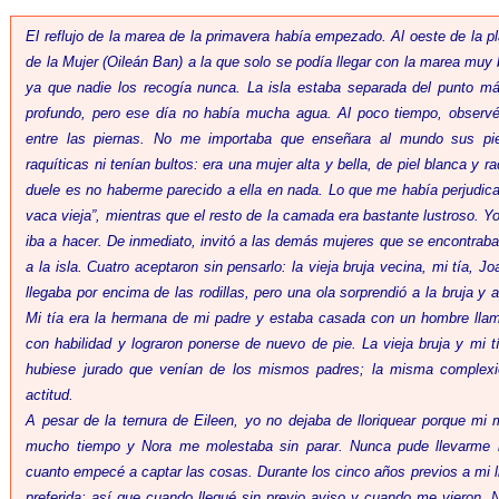
El reflujo de la marea de la primavera había empezado. Al oeste de la pla
de la Mujer (Oileán Ban) a la que solo se podía llegar con la marea muy
ya que nadie los recogía nunca. La isla estaba separada del punto más
profundo, pero ese día no había mucha agua. Al poco tiempo, observé
entre las piernas. No me importaba que enseñara al mundo sus pier
raquíticas ni tenían bultos: era una mujer alta y bella, de piel blanca y
duele es no haberme parecido a ella en nada. Lo que me había perjudic
vaca vieja”, mientras que el resto de la camada era bastante lustroso. Yo
iba a hacer. De inmediato, invitó a las demás mujeres que se encontraba
a la isla. Cuatro aceptaron sin pensarlo: la vieja bruja vecina, mi tía, J
llegaba por encima de las rodillas, pero una ola sorprendió a la bruja y
Mi tía era la hermana de mi padre y estaba casada con un hombre llam
con habilidad y lograron ponerse de nuevo de pie. La vieja bruja y mi t
hubiese jurado que venían de los mismos padres; la misma complexi
actitud.
A pesar de la ternura de Eileen, yo no dejaba de lloriquear porque mi
mucho tiempo y Nora me molestaba sin parar. Nunca pude llevarme b
cuanto empecé a captar las cosas. Durante los cinco años previos a mi l
preferida; así que cuando llegué sin previo aviso y cuando me vieron,