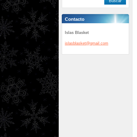
Contacto
Islas Blasket
islasbla
sket@gma
il.com