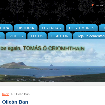
Inicio
ATURA
HISTORIA
LEYENDAS
COSTUMBRES
L
S
VIDEOS
FOTOS
EL AUTOR
Deja un comentari
Inicio
>
Olieán Ban
Olieán Ban