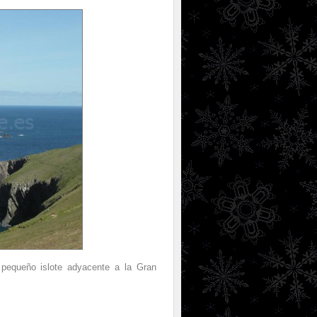
equeño islote adyacente a la Gran