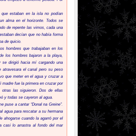
s que estaban en la isla no podían
 un alma en el horizonte. Todos se
ando de repente las vimos, cada una
e estaban decían que no había forma
a de quicio.
los hombres que trabajaban en los
e los hombres bajaron a la playa,
y se dirigió hacia mí cargando una
 atravesara el canal pero su peso
uvo que meter en el agua y cruzar a
Mi madre fue la primera en cruzar por
s otras las siguieron. Dos de ellas
teó y todas se cayeron al agua.
me puse a cantar “Donal na Greine”.
 al agua para rescatar a su hermana
de ahogarse cuando la agarró por el
ja casi lo arrastra al fondo del mar